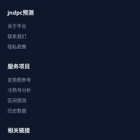
jndpc预测
关于平台
联系我们
隐私政策
服务项目
走势图参考
冷热号分析
区间预测
历史数据
相关链接