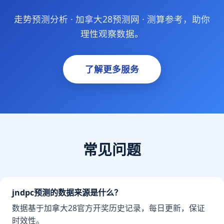
走势预测分析 · 加拿大28预测网 · 测算参考，助你
理性观察数据。
了解更多服务
常见问题
jndpc预测的数据来源是什么？
数据基于加拿大28官方开奖历史记录，每日更新，保证
时效性。