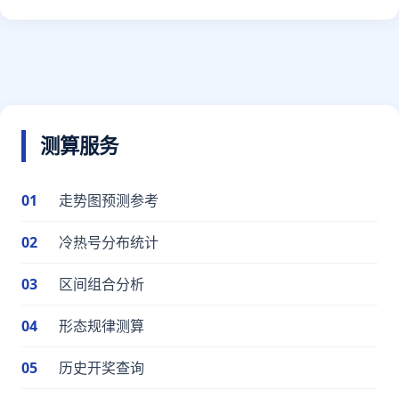
测算服务
01
走势图预测参考
02
冷热号分布统计
03
区间组合分析
04
形态规律测算
05
历史开奖查询