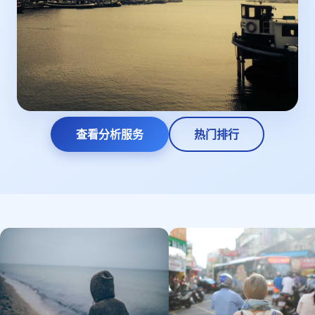
查看分析服务
热门排行